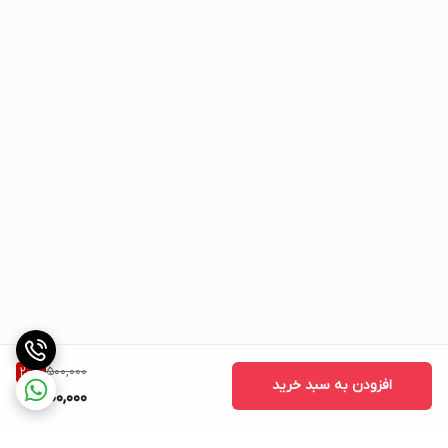
کیفیت آب:
استفاده از آب مقطر یا آب با سختی پایین توصیه می‌شود تا رسوبات
کمتری در دستگاه ایجاد شود.
میتوانید با تایمر مدت زمان ایجاد رطوبت تنظیم کنید و یا با برد یا ماژول
رطوبت میزان درصد رطوبت محیط را تنظیم کنید
دستگاه فوق نیاز به ادابتور 12 ولت دارد
500,000
20
%
افزودن به سبد خرید
400,000