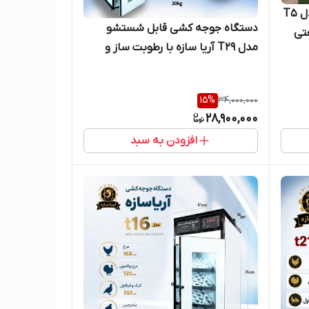
دستگاه جوجه کشی ۵۰۰ تایی مدل T5
دستگاه جوجه کشی قابل شستشو
تی
مدل T29 آریا سازه با رطوبت ساز و
شناور آب
15
%
34,000,000
28,900,000
افزودن به سبد