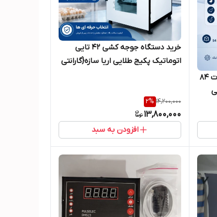
خرید دستگاه جوجه کشی 42 تایی
اتوماتیک پکیج طلایی اریا سازه{گارانتی
1 ساله)
فروش دستگاه جوجه کشی اتومات 84
ی
2
%
14,200,000
13,800,000
افزودن به سبد