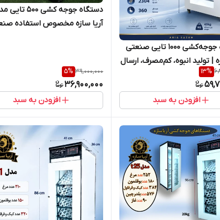
آریا سازه مخصوص استفاده صنع
دستگاه جوجه‌کشی ۱۰۰۰ تایی صنعتی
ه | تولید انبوه، کم‌مصرف، ارسال
5
%
39,000,000
13
%
68
یراز
36,900,000
59,7
افزودن به سبد
افزودن به سبد