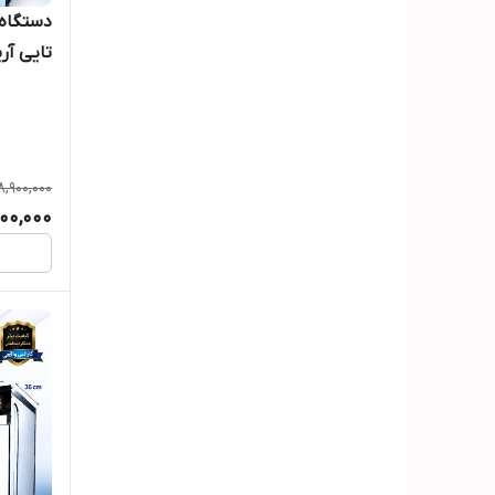
تایی آری
قابلیت 
8,900,000
000,000