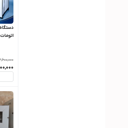
اتومات ا
2,600,000
800,000