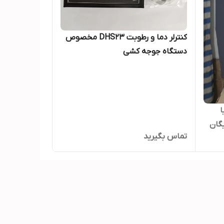
کنترلر دما و رطوبت DHS23 مخصوص
دستگاه جوجه کشی
ریا
یگان
تماس بگیرید