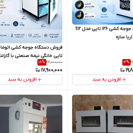
دستگاه جوجه کشی 126 تایی مدل t12
ریا سازه
تایی خانگی نیمه صنعتی با گارانت
18
%
22,000,000
12
%
2
ساخت اریا سازه
17,900,000
19,
افزودن به سبد
افزودن به سبد