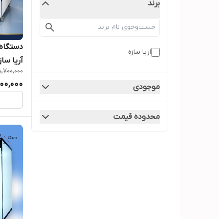
برند
اریا سازه
آریا ساز
,700,000
رایگان ش
00,000
موجودی
محدوده قیمت