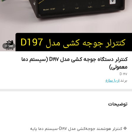
کنترلر دستگاه جوجه کشی مدل D197 (سیستم دما
معمولی)
D 197
برند:
اریا سازه
توضیحات
🔷 کنترلر هوشمند جوجه‌کشی مدل D197-سیستم دما پایه