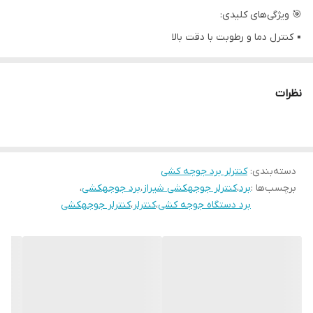
🎯 ویژگی‌های کلیدی:
▪️ کنترل دما و رطوبت با دقت بالا
مجهز به سنسور پیشرفته SHT40، با دقت فوق‌العاده و عملکرد پایدار
حتی در شرایط محیطی سخت.
نظرات
▪️ انتخاب خودکار تنظیمات بر اساس نوع پرنده
با قابلیت انتخاب پرنده (مرغ، بلدرچین، اردک و...) و بارگذاری خودکار
تنظیمات مناسب برای هر پرنده.
دسته‌بندی
:
کنترلر برد جوجه کشی
▪ دارای روزشمار و ورود خودکار به مرحله هچ در زمان مناسب
برچسب‌ها :
برد
،
کنترلر جوجهکشی شیراز
،
برد جوجهکشی
،
▪️ نشانگر LED برای حالت ستر و هچر
برد دستگاه جوجه کشی
،
کنترلر
،
کنترلر جوجهکشی
تغییر مرحله جوجه‌کشی (از ستر به هچر) به‌صورت هوشمند و با نمایش
وضعیت توسط LED اختصاصی:
▫️ در دوره ستر: LED خاموش
▫️ در دوره هچر: LED روشن
▪️ کنترل زمان‌بندی‌شده چرخش تخم‌ها