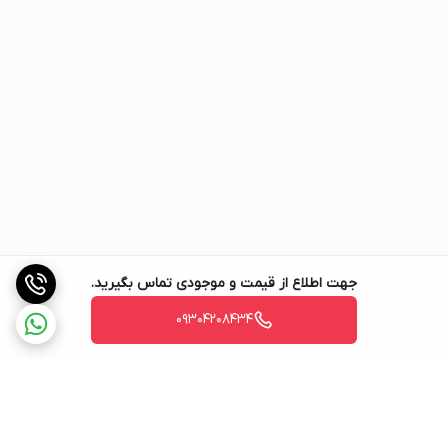
▪️ آمادگی برای آپدیت پیامکی در آینده
سیستم طوری طراحی شده که در آینده به کنترلر پیامکی مجهز گردد.
▪️ مجهز به آداپتور داخلی
▪️ دفترچه راهنمای الکترونیکی
قابل دانلود از وب‌سایت دایا الکترونیک جهت راهنمایی کامل نصب و
تنظیمات.
▪️ دارای یک‌سال گارانتی و ۱۰ سال خدمات پس از فروش
❌این محصول فاقد کابل برق ورودی می‌باشد. در صورت خرید می‌توانید
به صورت جداگانه به لیست خرید خود اضافه کنید.❌
جهت اطلاع از قیمت و موجودی تماس بگیرید.
09304208434