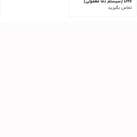
D197 (سیستم دما معمولی)
تماس بگیرید