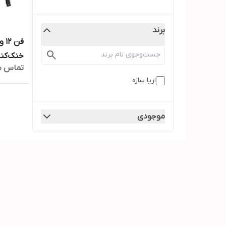
برند
خنک‌کنن
تماس ب
تجهیزا
اریا سازه
موجودی