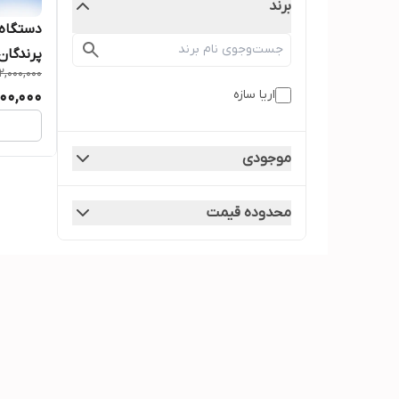
برند
دستگاه 
پرندگان
2,000,000
اریا سازه
900,000
موجودی
محدوده قیمت